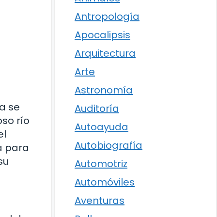
Antropología
Apocalipsis
Arquitectura
Arte
Astronomía
ia se
Auditoría
so río
Autoayuda
el
Autobiografía
ua para
su
Automotriz
Automóviles
Aventuras