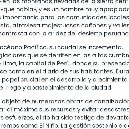
o en las montañas nevadas de la sierra cent
ca «que habla», y es un nombre muy apropiad
su importancia para las comunidades locales
sta, atraviesa majestuosos cañones y valles
ontrasta con la aridez del desierto peruano
océano Pacífico, su caudal se incrementa,
laciares que se derriten en las altas cumbr
e Lima, la capital de Perú, donde su presenci
co como en el diario de sus habitantes. Dura
apel crucial en el desarrollo y crecimiento
l riego y abastecimiento de la ciudad.
ido objeto de numerosas obras de canalizació
r al máximo sus recursos y evitar desastre
s esfuerzos, el río ha sido testigo de devas
remos como El Niño. La gestión sostenible d