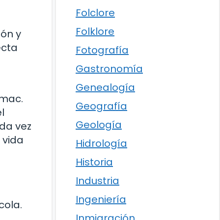
Folclore
Folklore
ión y
ecta
Fotografía
Gastronomía
Genealogía
ímac.
Geografía
l
Geología
ada vez
 vida
Hidrología
Historia
Industria
Ingeniería
cola.
Inmigración