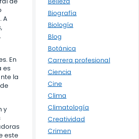
Belleza
ral de
o
Biografía
. A
Biología
,
.
Blog
Botánica
es. En
Carrera profesional
a es
Ciencia
nte la
Cine
 de
Clima
Climatología
n y
s
Creatividad
tadoras
Crimen
e este