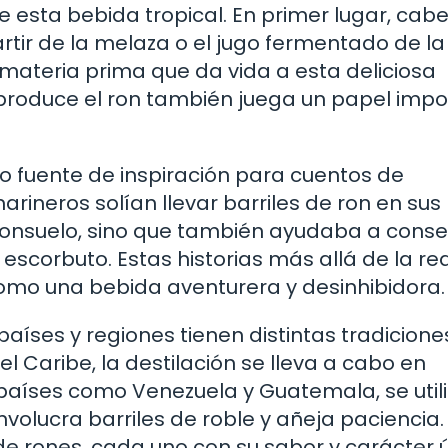
 esta bebida tropical. En primer lugar, cab
rtir de la melaza o el jugo fermentado de l
a materia prima que da vida a esta deliciosa
 produce el ron también juega un papel imp
ido fuente de inspiración para cuentos de
 marineros solían llevar barriles de ron en sus
 consuelo, sino que también ayudaba a conse
scorbuto. Estas historias más allá de la re
 como una bebida aventurera y desinhibidora.
aíses y regiones tienen distintas tradicione
el Caribe, la destilación se lleva a cabo en
aíses como Venezuela y Guatemala, se utili
olucra barriles de roble y añeja paciencia. 
de rones, cada uno con su sabor y carácter ú