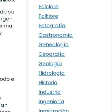
Folclore
 de su
Folklore
ergen
Fotografía
óxima
y
Gastronomía
Genealogía
Geografía
Geología
Hidrología
odo el
Historia
Industria
e
Ingeniería
ían
Inmigración
tenso