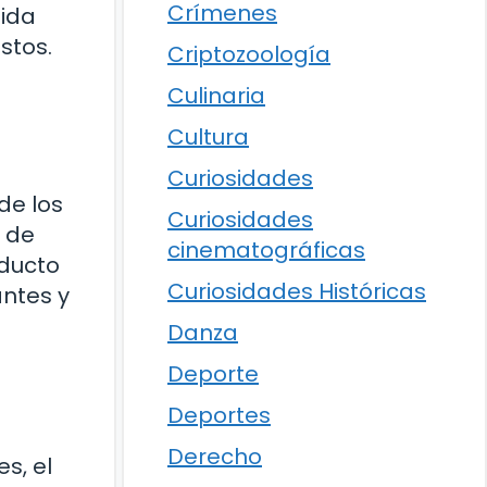
Crímenes
bida
stos.
Criptozoología
Culinaria
Cultura
Curiosidades
de los
Curiosidades
n de
cinematográficas
oducto
Curiosidades Históricas
antes y
Danza
Deporte
Deportes
Derecho
s, el