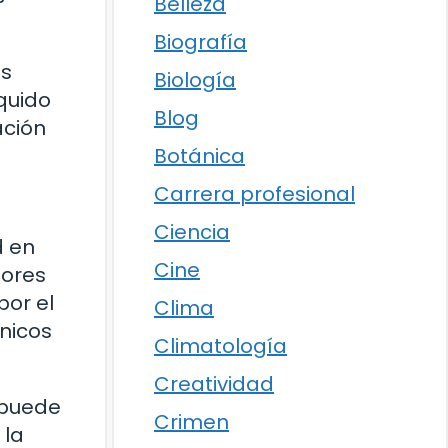
Belleza
Biografía
es
Biología
íquido
Blog
ación
Botánica
Carrera profesional
Ciencia
d en
Cine
dores
por el
Clima
ánicos
Climatología
Creatividad
 puede
Crimen
 la