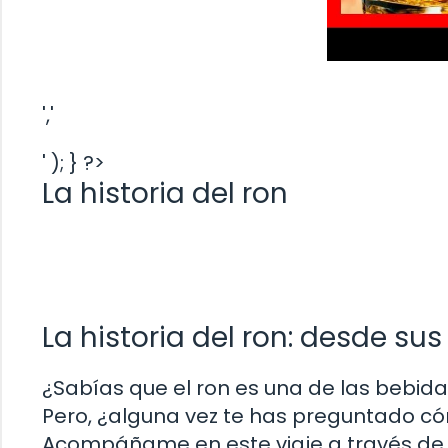
','
' ); } ?>
La historia del ron
La historia del ron: desde su
¿Sabías que el ron es una de las bebi
Pero, ¿alguna vez te has preguntado có
Acompáñame en este viaje a través de la