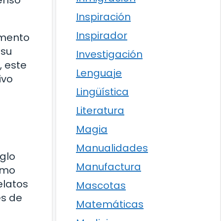
Inspiración
Inspirador
emento
 su
Investigación
, este
Lenguaje
ivo
Lingüística
Literatura
Magia
Manualidades
iglo
Manufactura
como
elatos
Mascotas
es de
Matemáticas