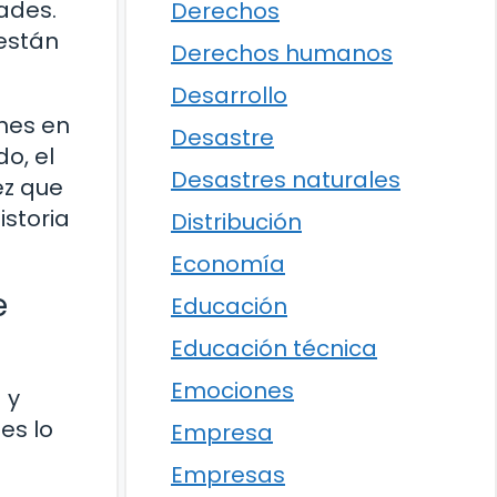
ades.
Derechos
 están
Derechos humanos
Desarrollo
enes en
Desastre
o, el
Desastres naturales
ez que
istoria
Distribución
Economía
e
Educación
Educación técnica
Emociones
 y
es lo
Empresa
Empresas