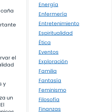
e
Energía
a caña
Enfermería
Entretenimiento
ortante
Espiritualidad
Ética
Eventos
rvar el
Exploración
alidad
Familia
Fantasía
s y
Feminismo
za un
Filosofía
El
Finanzas
nicos.