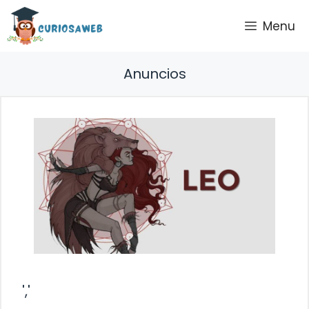
Saltar
Menu
al
contenido
Anuncios
','