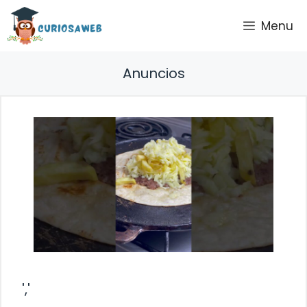
Saltar
Menu
al
contenido
Anuncios
','