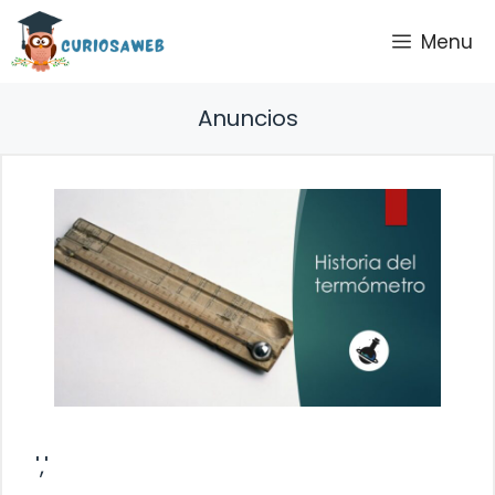
Saltar
Menu
al
contenido
Anuncios
','