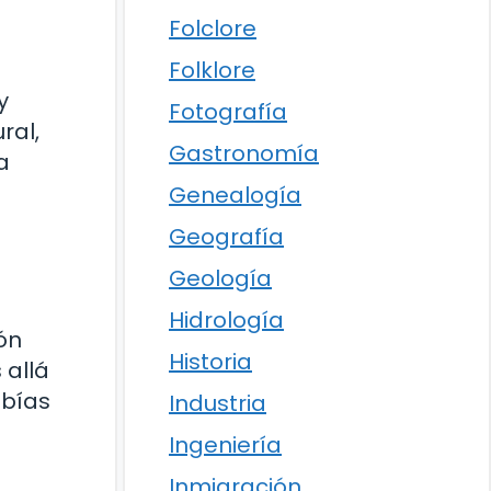
Folclore
Folklore
y
Fotografía
ral,
Gastronomía
a
Genealogía
Geografía
a
Geología
Hidrología
ón
Historia
 allá
abías
Industria
Ingeniería
Inmigración