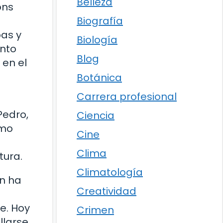
Belleza
ons
Biografía
pas y
Biología
unto
Blog
 en el
Botánica
Carrera profesional
Pedro,
Ciencia
omo
Cine
Clima
tura.
Climatología
én ha
Creatividad
e. Hoy
Crimen
llarse