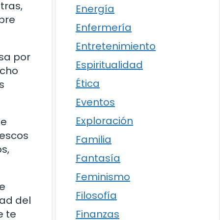
tras,
Energía
bre
Enfermería
Entretenimiento
osa por
Espiritualidad
echo
Ética
s
Eventos
Exploración
de
rescos
Familia
s,
Fantasía
Feminismo
ue
Filosofía
dad del
Finanzas
e te