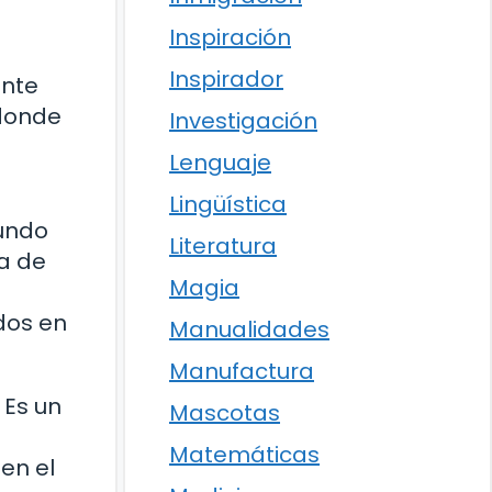
Inspiración
Inspirador
ente
 donde
Investigación
Lenguaje
Lingüística
mundo
Literatura
na de
Magia
u
dos en
Manualidades
Manufactura
 Es un
Mascotas
Matemáticas
en el