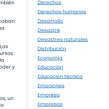
Derechos
ambién
Derechos humanos
Desarrollo
ocaban
na
Desastre
Desastres naturales
 Las
Distribución
cursos
Economía
la
oder y
Educación
Educación técnica
Emociones
Empresa
os, un
Empresas
do