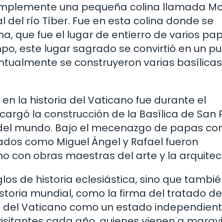
 simplemente una pequeña colina llamada M
l del río Tíber. Fue en esta colina donde se
, que fue el lugar de entierro de varios pa
mpo, este lugar sagrado se convirtió en un p
entualmente se construyeron varias basílicas
 la historia del Vaticano fue durante el
cargó la construcción de la Basílica de San 
 del mundo. Bajo el mecenazgo de papas c
rados como Miguel Ángel y Rafael fueron
o con obras maestras del arte y la arquitec
glos de historia eclesiástica, sino que tambi
istoria mundial, como la firma del tratado de
ad del Vaticano como un estado independient
visitantes cada año, quienes vienen a maravi