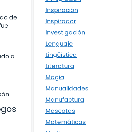
Inspiración
do del
Inspirador
fue
Investigación
Lenguaje
Lingüística
ado a
Literatura
Magia
Manualidades
pón.
Manufactura
egos
Mascotas
Matemáticas