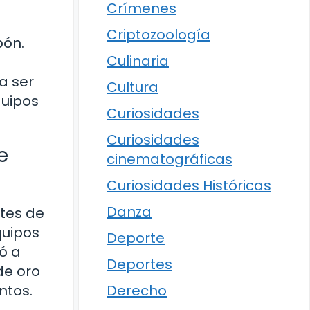
Crímenes
Criptozoología
pón.
Culinaria
a ser
Cultura
quipos
Curiosidades
Curiosidades
e
cinematográficas
Curiosidades Históricas
Danza
ntes de
quipos
Deporte
ó a
Deportes
de oro
ntos.
Derecho