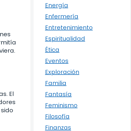
Energía
Enfermería
Entretenimiento
ones
Espiritualidad
rmitía
Ética
iera.
Eventos
Exploración
Familia
s. El
Fantasía
dores
Feminismo
 sido
Filosofía
Finanzas