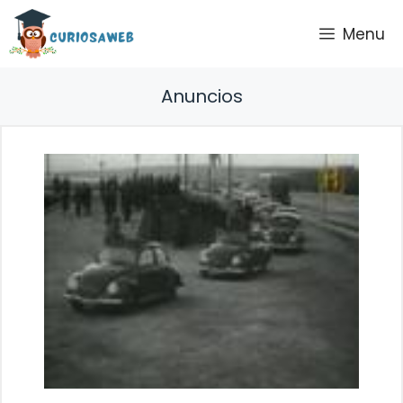
Saltar
Menu
al
contenido
Anuncios