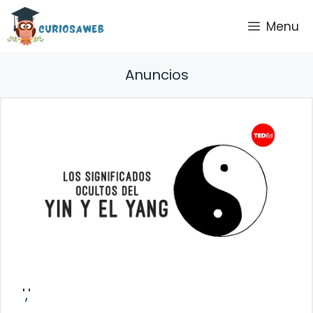
Saltar
Menu
al
contenido
Anuncios
','