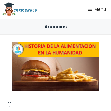
Saltar
Menu
al
contenido
Anuncios
','