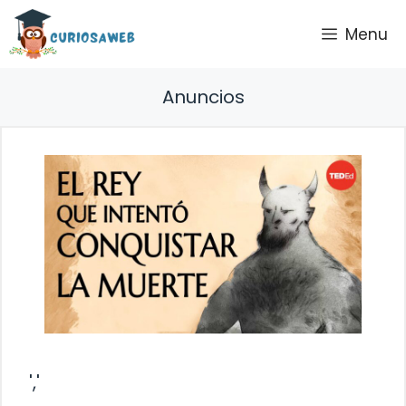
Saltar
Menu
al
contenido
Anuncios
','