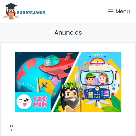
Saltar
Menu
al
contenido
Anuncios
','