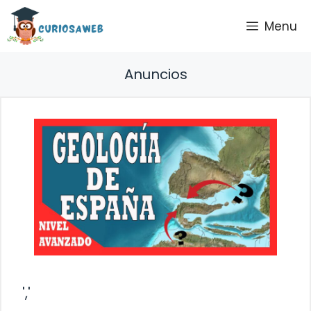
Saltar
Menu
al
contenido
Anuncios
','