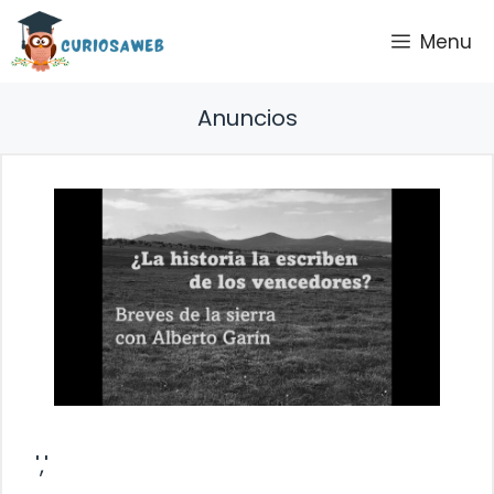
Saltar
Menu
al
contenido
Anuncios
','