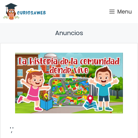
Saltar
Menu
al
contenido
Anuncios
','