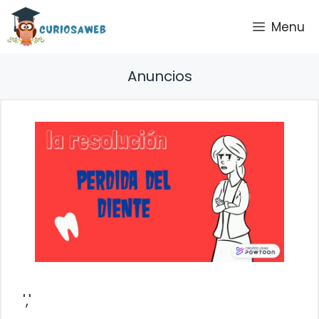
Saltar
Menu
al
contenido
Anuncios
','