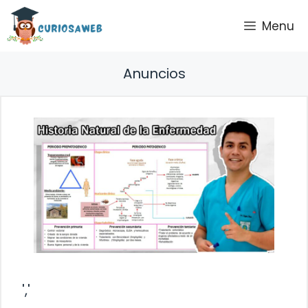
Saltar
Menu
al
contenido
Anuncios
','