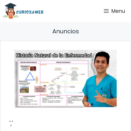
Saltar
Menu
al
contenido
Anuncios
','