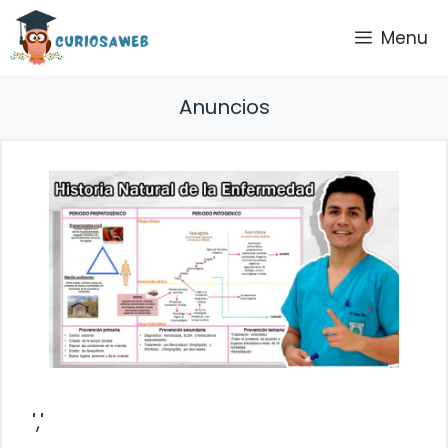
Saltar
Menu
al
contenido
Anuncios
','