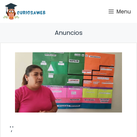
Saltar
Menu
al
contenido
Anuncios
','