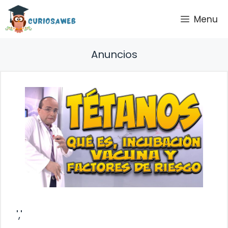
Saltar
Menu
al
contenido
Anuncios
','