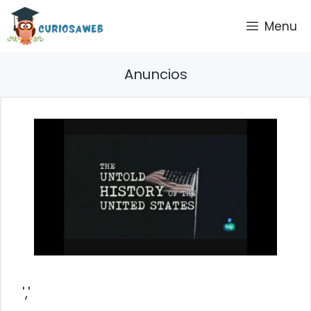
Saltar
Menu
al
contenido
Anuncios
','