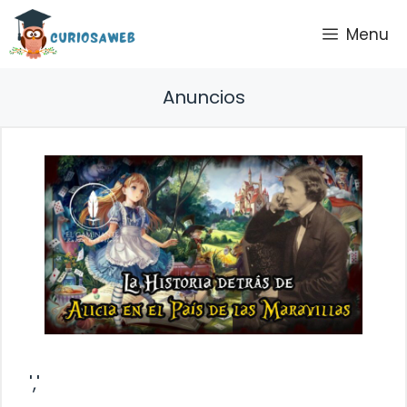
Saltar
Menu
al
contenido
Anuncios
','