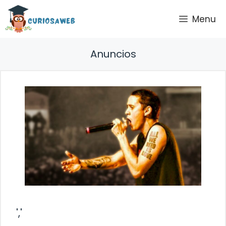
Saltar
Menu
al
contenido
Anuncios
','