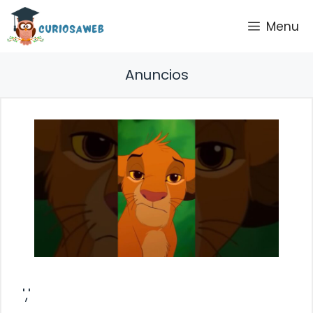
Saltar
Menu
al
contenido
Anuncios
','