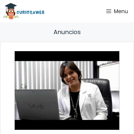
Saltar
Menu
al
contenido
Anuncios