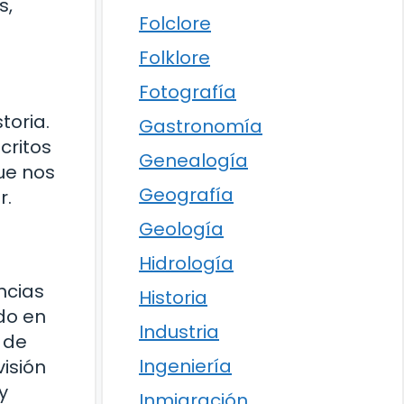
s,
Folclore
Folklore
Fotografía
toria.
Gastronomía
critos
Genealogía
ue nos
Geografía
r.
Geología
Hidrología
ncias
Historia
do en
Industria
 de
Ingeniería
visión
y
Inmigración