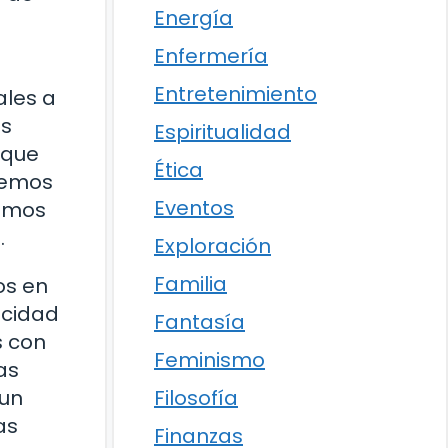
Energía
Enfermería
Entretenimiento
ales a
as
Espiritualidad
 que
Ética
bemos
Eventos
ramos
.
Exploración
Familia
os en
acidad
Fantasía
s con
Feminismo
as
 un
Filosofía
as
Finanzas