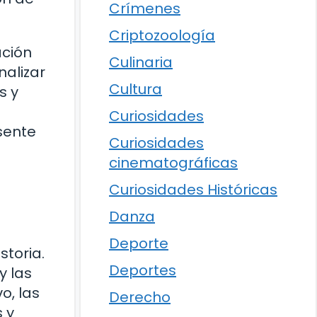
Crímenes
Criptozoología
ación
Culinaria
nalizar
Cultura
s y
Curiosidades
sente
Curiosidades
cinematográficas
Curiosidades Históricas
Danza
Deporte
storia.
Deportes
y las
o, las
Derecho
 y