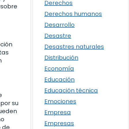
Derechos
 sobre
Derechos humanos
Desarrollo
Desastre
ución
Desastres naturales
tas
Distribución
n
Economía
Educación
Educación técnica
e
Emociones
 por su
pueden
Empresa
mo
Empresas
o de