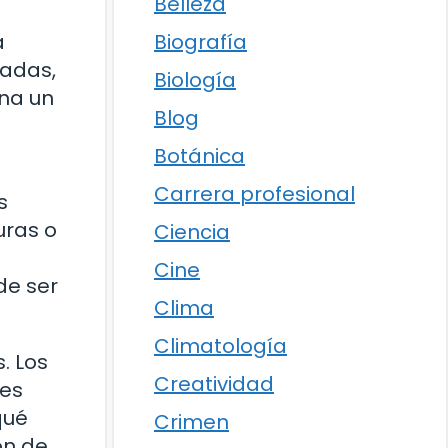
Belleza
a
Biografía
sadas,
Biología
ona un
Blog
Botánica
Carrera profesional
s
uras o
Ciencia
Cine
de ser
Clima
Climatología
. Los
Creatividad
tes
qué
Crimen
ón de