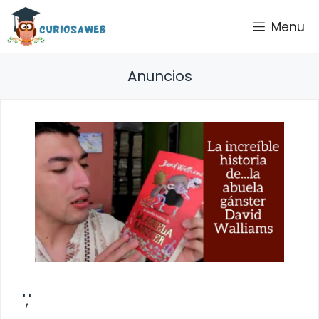
Saltar
Menu
al
contenido
Anuncios
','