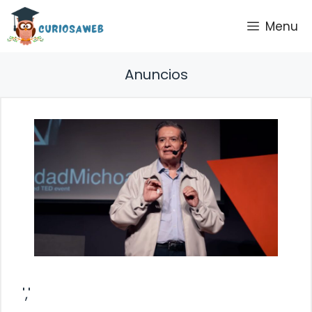
Saltar
Menu
al
contenido
Anuncios
','