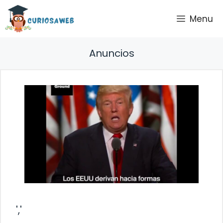
Saltar
Menu
al
contenido
Anuncios
','