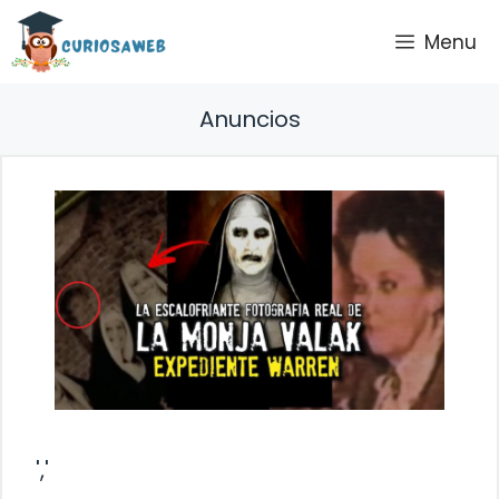
Saltar
Menu
al
contenido
Anuncios
','