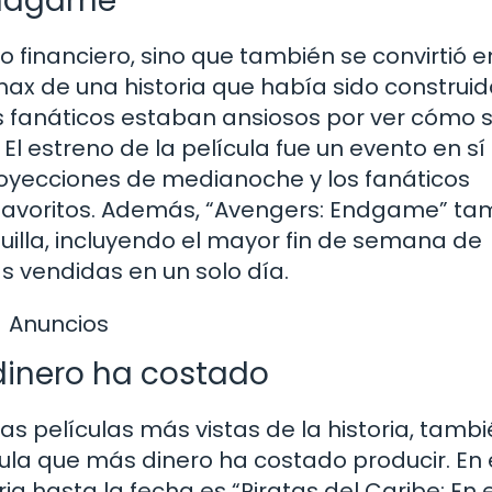
Endgame”
 financiero, sino que también se convirtió e
ímax de una historia que había sido construid
los fanáticos estaban ansiosos por ver cómo 
El estreno de la película fue un evento en sí
oyecciones de medianoche y los fanáticos
 favoritos. Además, “Avengers: Endgame” ta
uilla, incluyendo el mayor fin de semana de
 vendidas en un solo día.
Anuncios
dinero ha costado
las películas más vistas de la historia, tamb
cula que más dinero ha costado producir. En 
ia hasta la fecha es “Piratas del Caribe: En el