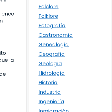
Folclore
elenco
Folklore
on
Fotografía
Gastronomía
”
Genealogía
ito
Geografía
que la
Geología
Hidrología
sde
Historia
Industria
Ingeniería
Inmigración