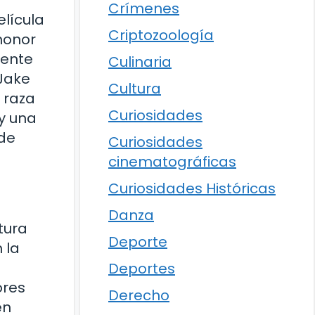
Crímenes
elícula
Criptozoología
 honor
mente
Culinaria
 Jake
Cultura
 raza
Curiosidades
y una
 de
Curiosidades
cinematográficas
Curiosidades Históricas
Danza
tura
Deporte
 la
Deportes
ores
Derecho
en