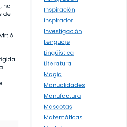
, ha
Inspiración
s de
Inspirador
Investigación
irtió
Lenguaje
Lingüística
rigida
Literatura
la
Magia
e
Manualidades
Manufactura
Mascotas
Matemáticas