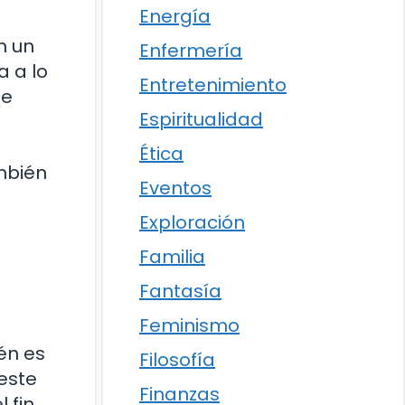
Energía
n un
Enfermería
a a lo
Entretenimiento
se
Espiritualidad
Ética
mbién
Eventos
Exploración
Familia
Fantasía
Feminismo
ién es
Filosofía
este
Finanzas
 fin