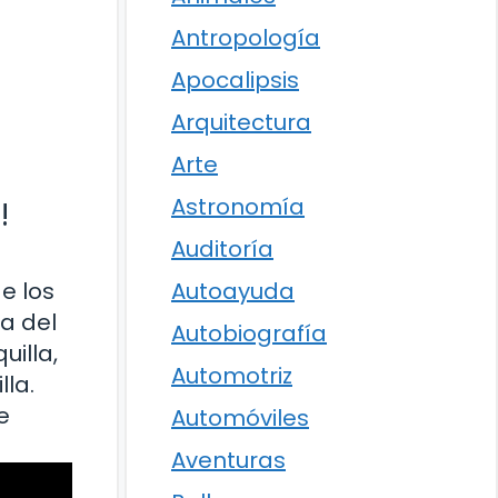
Antropología
Apocalipsis
Arquitectura
Arte
Astronomía
!
Auditoría
e los
Autoayuda
a del
Autobiografía
illa,
Automotriz
la.
e
Automóviles
Aventuras