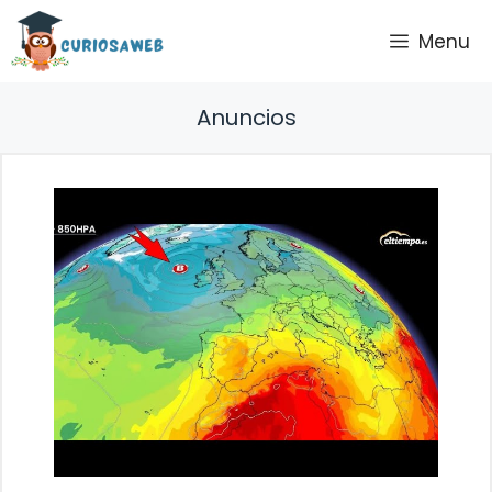
Saltar
Menu
al
contenido
Anuncios