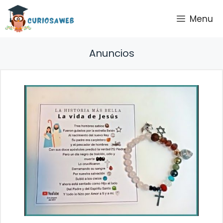
Saltar
Menu
al
contenido
Anuncios