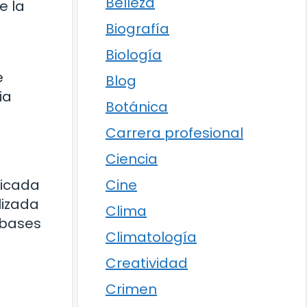
Belleza
e la
Biografía
Biología
e
Blog
ia
Botánica
Carrera profesional
Ciencia
Cine
licada
lizada
Clima
 bases
Climatología
Creatividad
Crimen