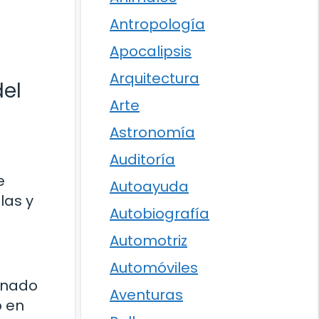
Antropología
Apocalipsis
Arquitectura
del
Arte
Astronomía
Auditoría
e
Autoayuda
las y
Autobiografía
Automotriz
Automóviles
ionado
Aventuras
o en