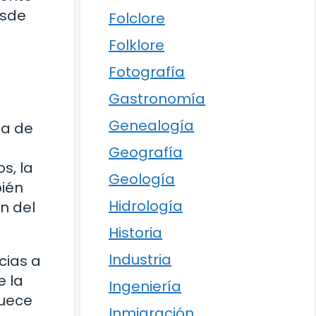
esde
Folclore
Folklore
Fotografía
Gastronomía
Genealogía
ia de
Geografía
s, la
Geología
bién
Hidrología
n del
Historia
Industria
cias a
e la
Ingeniería
quece
Inmigración