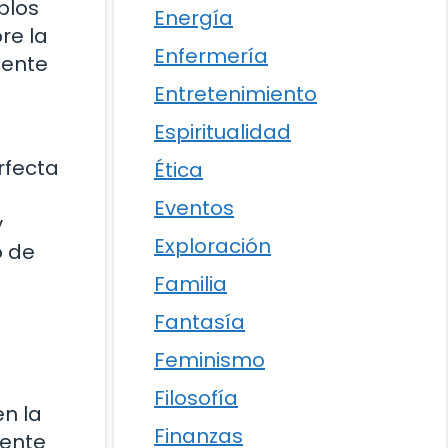
plos
Energía
re la
Enfermería
mente
Entretenimiento
Espiritualidad
erfecta
Ética
Eventos
y
Exploración
o de
Familia
Fantasía
Feminismo
Filosofía
en la
Finanzas
uente