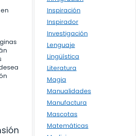
Inspiración
 en
Inspirador
Investigación
áginas
Lenguaje
rán
Lingüística
s
 desea
Literatura
ión
Magia
Manualidades
Manufactura
Mascotas
Matemáticas
nsión