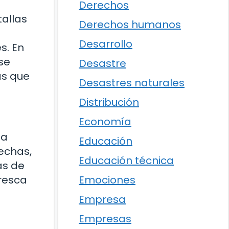
Derechos
tallas
Derechos humanos
Desarrollo
s. En
se
Desastre
as que
Desastres naturales
Distribución
Economía
 a
Educación
echas,
Educación técnica
as de
Emociones
fresca
Empresa
Empresas