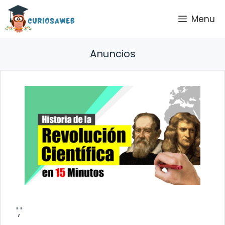
Saltar
Menu
al
contenido
Anuncios
','