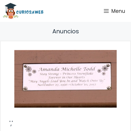
Saltar
Menu
al
contenido
Anuncios
','