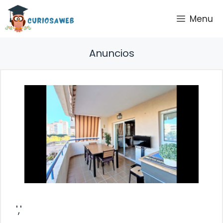
Saltar
Menu
al
contenido
Anuncios
','