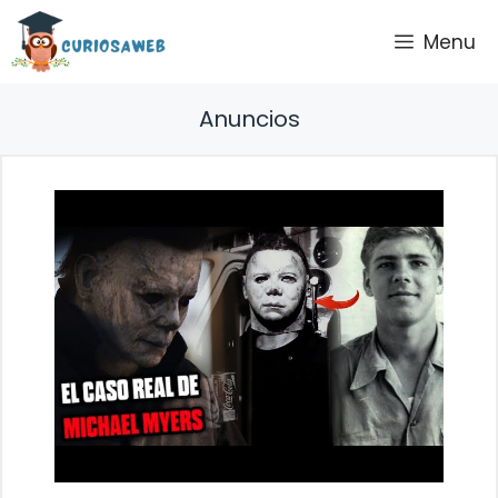
Saltar
Menu
al
contenido
Anuncios