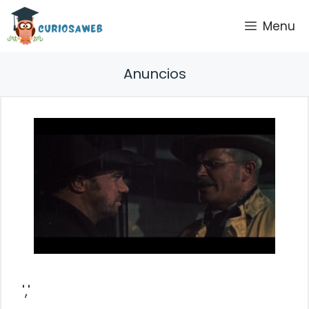
Saltar
Menu
al
contenido
Anuncios
','