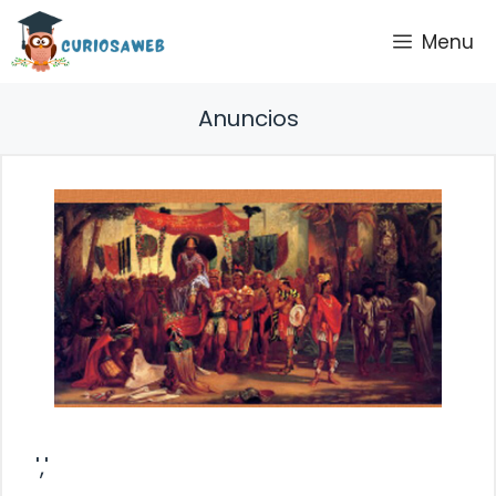
Saltar
Menu
al
contenido
Anuncios
','