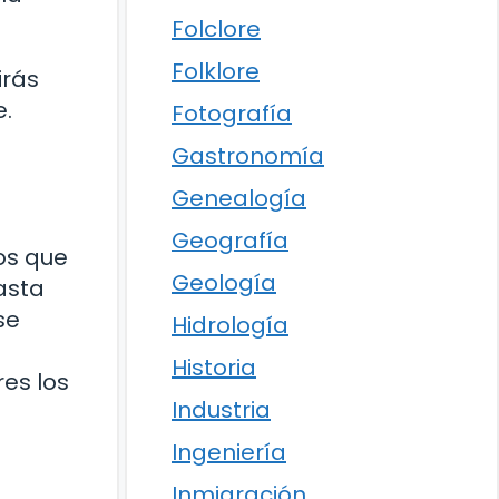
Folclore
Folklore
irás
e.
Fotografía
Gastronomía
Genealogía
Geografía
os que
Geología
asta
se
Hidrología
Historia
es los
Industria
Ingeniería
Inmigración