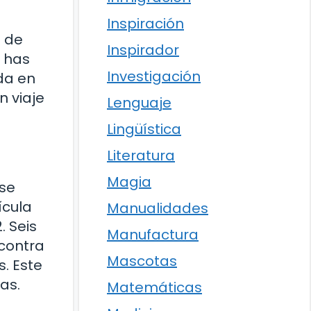
Inspiración
o de
Inspirador
e has
Investigación
da en
n viaje
Lenguaje
Lingüística
Literatura
Magia
 se
ícula
Manualidades
. Seis
Manufactura
 contra
Mascotas
. Este
as.
Matemáticas