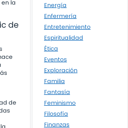
 en la
Energía
Enfermería
ic de
Entretenimiento
Espiritualidad
Ética
s
 hace
Eventos
a
Exploración
más
Familia
Fantasía
dad de
Feminismo
adas
Filosofía
Finanzas
la