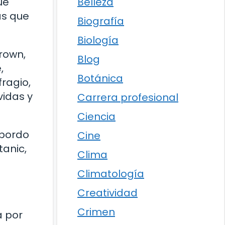
Belleza
ue
as que
Biografía
Biología
rown,
Blog
,
Botánica
ragio,
vidas y
Carrera profesional
Ciencia
 bordo
Cine
tanic,
Clima
Climatología
Creatividad
Crimen
a por