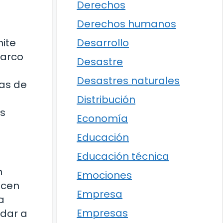
Derechos
Derechos humanos
hite
Desarrollo
barco
Desastre
Desastres naturales
ias de
Distribución
es
Economía
Educación
Educación técnica
n
Emociones
ecen
Empresa
a
Empresas
rdar a