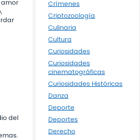
e amor
Crímenes
,
Criptozoología
ordar
Culinaria
Cultura
Curiosidades
Curiosidades
cinematográficas
Curiosidades Históricas
Danza
Deporte
io del
Deportes
Derecho
remas.