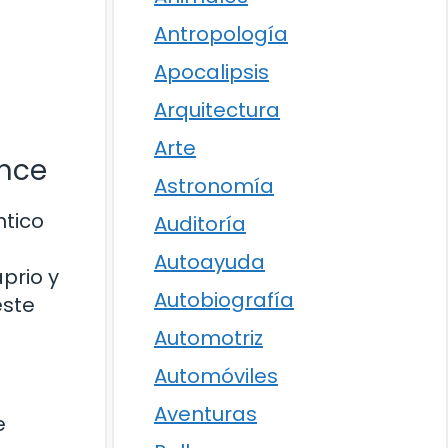
Antropología
Apocalipsis
Arquitectura
Arte
ance
Astronomía
ntico
Auditoría
Autoayuda
prio y
Autobiografía
este
Automotriz
Automóviles
Aventuras
e