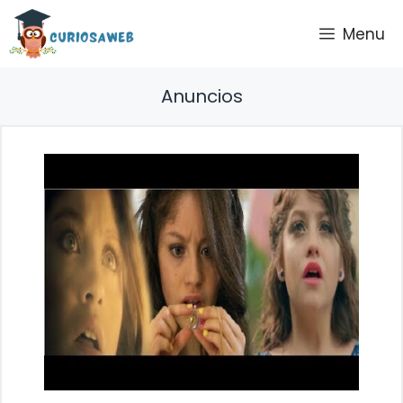
Saltar
Menu
al
contenido
Anuncios