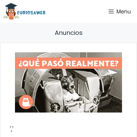
Saltar
Menu
al
contenido
Anuncios
','