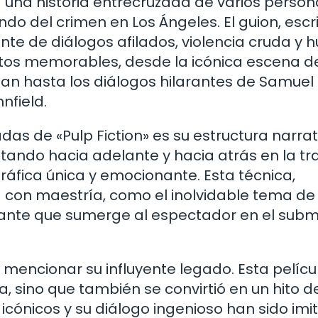
a una historia entrecruzada de varios person
do del crimen en Los Ángeles. El guion, escr
ante de diálogos afilados, violencia cruda y 
tos memorables, desde la icónica escena de
n hasta los diálogos hilarantes de Samuel 
nfield.
as de «Pulp Fiction» es su estructura narrat
altando hacia adelante y hacia atrás en la t
áfica única y emocionante. Esta técnica,
con maestría, como el inolvidable tema de 
brante que sumerge al espectador en el su
 mencionar su influyente legado. Esta pelícu
ta, sino que también se convirtió en un hito de
 icónicos y su diálogo ingenioso han sido im