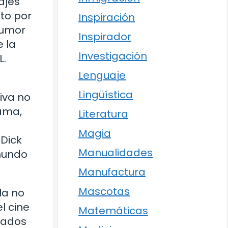
ajes
ito por
Inspiración
humor
Inspirador
 la
Investigación
L.
Lenguaje
Lingüística
iva no
rama,
Literatura
Magia
Dick
Manualidades
bmundo
Manufactura
Mascotas
la no
l cine
Matemáticas
itados