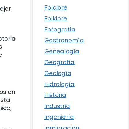
Folclore
ejor
Folklore
Fotografía
storia
Gastronomía
s
Genealogía
e
Geografía
Geología
Hidrología
mos en
Historia
Esta
Industria
ico,
Ingeniería
Inmigración