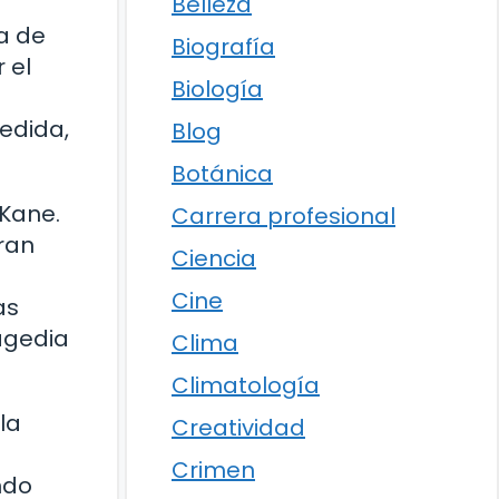
Belleza
da de
Biografía
 el
Biología
edida,
Blog
Botánica
 Kane.
Carrera profesional
ran
Ciencia
Cine
as
ragedia
Clima
Climatología
la
Creatividad
Crimen
ndo