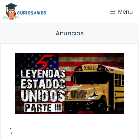
Saltar
Menu
al
contenido
Anuncios
','