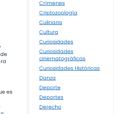
Crímenes
Criptozoología
Culinaria
Cultura
Curiosidades
y
Curiosidades
nde
cinematográficas
ara
Curiosidades Históricas
Danza
Deporte
ue es
Deportes
s
Derecho
 y