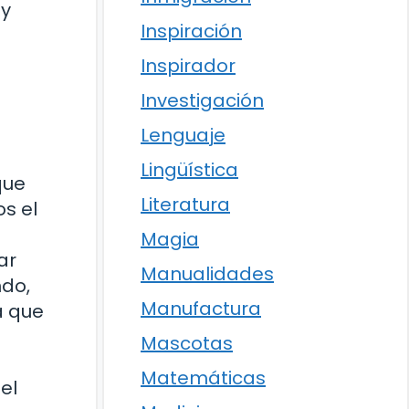
 y
Inspiración
Inspirador
Investigación
Lenguaje
Lingüística
que
Literatura
s el
Magia
ar
Manualidades
ndo,
Manufactura
a que
Mascotas
Matemáticas
el