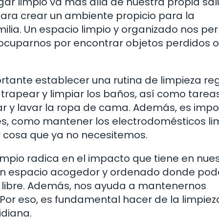
ar limpio va más allá de nuestra propia sal
ara crear un ambiente propicio para la
milia. Un espacio limpio y organizado nos pe
reocuparnos por encontrar objetos perdidos o
tante establecer una rutina de limpieza reg
 trapear y limpiar los baños, así como tarea
ar y lavar la ropa de cama. Además, es imp
es, como mantener los electrodomésticos li
r cosa que ya no necesitemos.
mpio radica en el impacto que tiene en nue
da un espacio acogedor y ordenado donde p
po libre. Además, nos ayuda a mantenernos
or eso, es fundamental hacer de la limpieza
idiana.