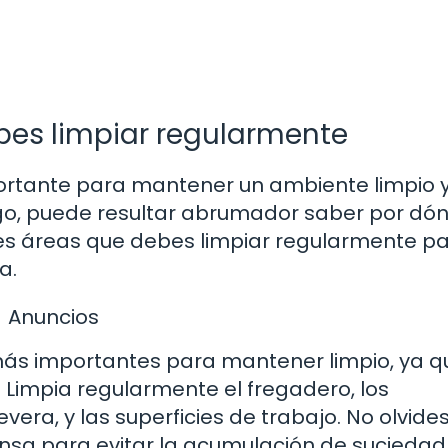
bes limpiar regularmente
ortante para mantener un ambiente limpio 
go, puede resultar abrumador saber por dó
les áreas que debes limpiar regularmente p
a.
Anuncios
s más importantes para mantener limpio, ya q
Limpia regularmente el fregadero, los
era, y las superficies de trabajo. No olvide
ensa para evitar la acumulación de suciedad