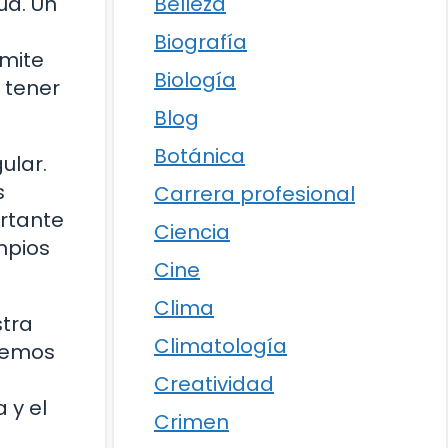
Belleza
ud. Un
Biografía
rmite
Biología
 tener
Blog
Botánica
ular.
s
Carrera profesional
ortante
Ciencia
mpios
Cine
Clima
stra
Climatología
odemos
Creatividad
 y el
Crimen