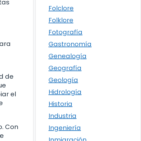
tas
Folclore
Folklore
Fotografía
para
Gastronomía
Genealogía
Geografía
ad de
Geología
ue
Hidrología
ar el
e
Historia
Industria
o. Con
Ingeniería
ue
Inmigración