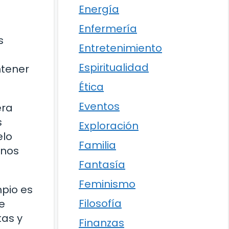
Energía
Enfermería
s
Entretenimiento
Espiritualidad
ntener
Ética
Eventos
era
s
Exploración
elo
Familia
enos
Fantasía
Feminismo
mpio es
Filosofía
e
tas y
Finanzas