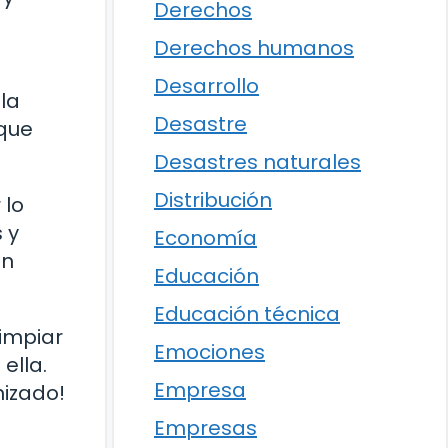
Derechos
Derechos humanos
Desarrollo
la
Desastre
 que
Desastres naturales
Distribución
 lo
 y
Economía
én
Educación
Educación técnica
impiar
Emociones
ella.
Empresa
nizado!
Empresas