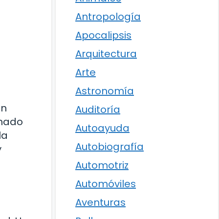
Antropología
Apocalipsis
Arquitectura
Arte
Astronomía
én
Auditoría
enado
Autoayuda
la
Autobiografía
y
Automotriz
Automóviles
Aventuras