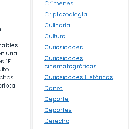
Crímenes
Criptozoología
Culinaria
n
Cultura
rables
Curiosidades
en una
Curiosidades
s “El
cinematográficas
ito
Curiosidades Históricas
uchos
ripta.
Danza
Deporte
Deportes
Derecho