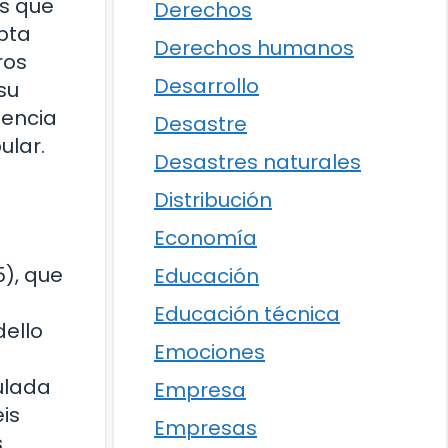
s que
Derechos
pta
Derechos humanos
ros
Desarrollo
su
uencia
Desastre
ular.
Desastres naturales
Distribución
Economía
5), que
Educación
Educación técnica
dello
Emociones
ulada
Empresa
is
Empresas
s