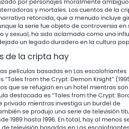
nizado por personajes moralmente ambiguo
terradoras y mortales. Los cuentos de la cri
 narrativa retorcida, que a menudo incluye gi
nque la serie fue objeto de controversia en 
o y sexual, ha sido aclamada como una infl
dejado un legado duradero en la cultura pop
 de la cripta hay
rias películas basadas en Las escalofriantes
es “Tales from the Crypt: Demon Knight” (199
ños que se refugian en un hotel mientras son
ula destacada es “Tales from the Crypt: Bor
ve privado mientras investiga un burdel de
mbién se produjo una serie de televisión tit
de 1989 hasta 1996. En total, hay al menos se
e de televisión basadas en Las escalofriante