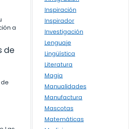
Inspiración
u
Inspirador
ción a
Investigación
Lenguaje
s de
Lingüística
Literatura
Magia
 de
Manualidades
Manufactura
Mascotas
Matemáticas
e Las