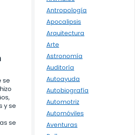
Antropología
Apocalipsis
Arquitectura
Arte
Astronomía
n
Auditoría
Autoayuda
e se
hizo
Autobiografía
ños,
Automotriz
s y se
Automóviles
las se
Aventuras