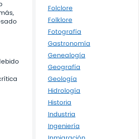
p
Folclore
emás,
Folklore
resado
Fotografía
Gastronomía
Genealogía
debido
Geografía
Geología
rítica
Hidrología
Historia
Industria
Ingeniería
Inmigración