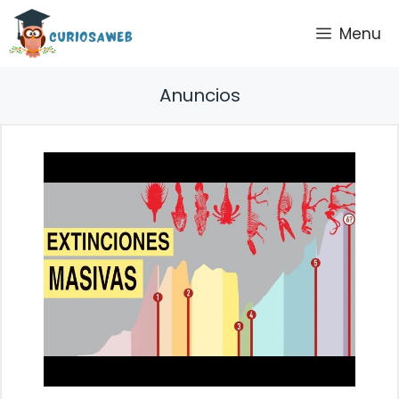
Saltar
Menu
al
contenido
Anuncios