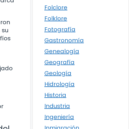
marca
Folclore
Folklore
eron
Fotografía
 su
fíos
Gastronomía
Genealogía
s
Geografía
ejado
Geología
Hidrología
Historia
Industria
or
Ingeniería
del
Inmigración