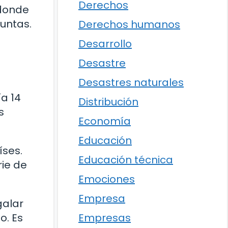
Derechos
 donde
untas.
Derechos humanos
Desarrollo
Desastre
Desastres naturales
ía 14
Distribución
s
Economía
Educación
íses.
Educación técnica
rie de
Emociones
Empresa
galar
o. Es
Empresas