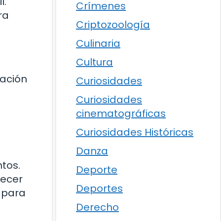
l.
Crímenes
ra
Criptozoología
Culinaria
Cultura
ración
Curiosidades
Curiosidades
cinematográficas
Curiosidades Históricas
Danza
ntos.
Deporte
lecer
Deportes
 para
Derecho