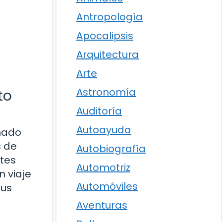
Antropología
Apocalipsis
Arquitectura
Arte
Astronomía
to
Auditoría
Autoayuda
anado
s de
Autobiografía
ntes
Automotriz
n viaje
Automóviles
sus
Aventuras