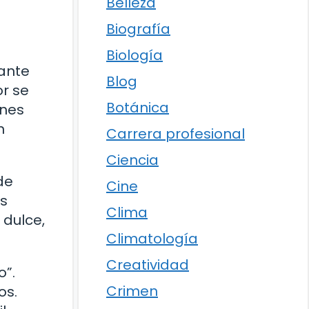
Belleza
Biografía
Biología
ante
Blog
r se
Botánica
ones
n
Carrera profesional
Ciencia
de
Cine
as
Clima
 dulce,
Climatología
Creatividad
o”.
Crimen
os.